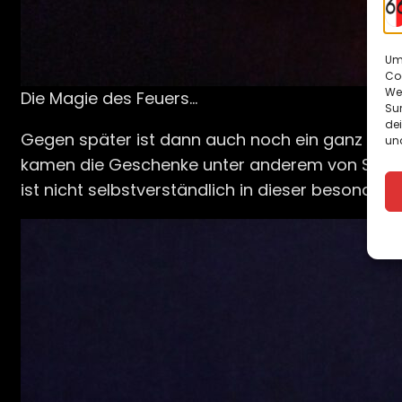
Um 
Co
We
Die Magie des Feuers…
Sur
de
Gegen später ist dann auch noch ein ganz beso
und
kamen die Geschenke unter anderem von Schaus
ist nicht selbstverständlich in dieser besonderen