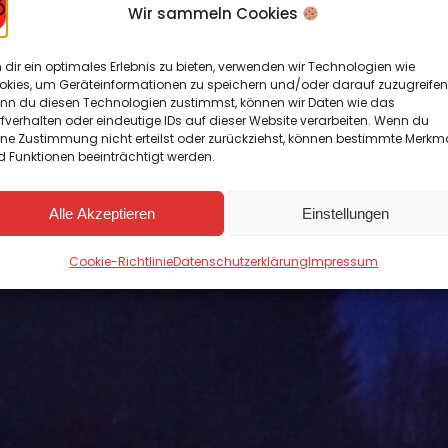
Wir sammeln Cookies
dir ein optimales Erlebnis zu bieten, verwenden wir Technologien wie
okies, um Geräteinformationen zu speichern und/oder darauf zuzugreifen
nn du diesen Technologien zustimmst, können wir Daten wie das
fverhalten oder eindeutige IDs auf dieser Website verarbeiten. Wenn du
ine Zustimmung nicht erteilst oder zurückziehst, können bestimmte Merkm
nderer Gast plötzlich zu uns gestoßen und hat al
 Funktionen beeinträchtigt werden.
tellern, die durch unsere Geschenke nun auch A
 Zeit.
Alle Akzeptieren
Einstellungen
Cookie-Richtlinie
Datenschutzerklärung
Impressum