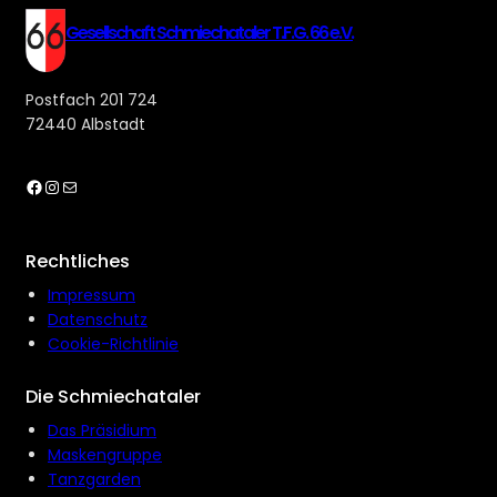
Gesellschaft Schmiechataler T.F.G. 66 e.V.
Postfach 201 724
72440 Albstadt
Facebook
Instagram
E-Mail
Rechtliches
Impressum
Datenschutz
Cookie-Richtlinie
Die Schmiechataler
Das Präsidium
Maskengruppe
Tanzgarden