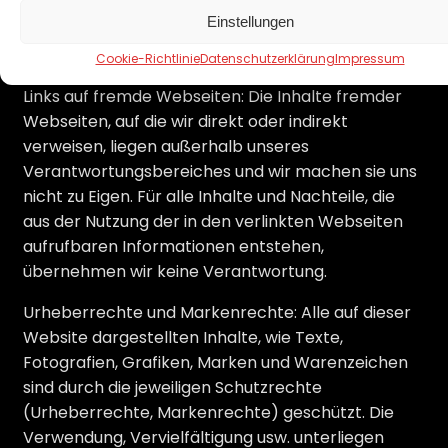
löschen, soweit vertragliche Verpflichtungen
Einstellungen
unberührt bleiben. Alle Angebote sind freibleibend
und unverbindlich.
Cookie-Richtlinie
Datenschutzerklärung
Impressum
Links auf fremde Webseiten: Die Inhalte fremder
Webseiten, auf die wir direkt oder indirekt
verweisen, liegen außerhalb unseres
Verantwortungsbereiches und wir machen sie uns
nicht zu Eigen. Für alle Inhalte und Nachteile, die
aus der Nutzung der in den verlinkten Webseiten
aufrufbaren Informationen entstehen,
übernehmen wir keine Verantwortung.
Urheberrechte und Markenrechte: Alle auf dieser
Website dargestellten Inhalte, wie Texte,
Fotografien, Grafiken, Marken und Warenzeichen
sind durch die jeweiligen Schutzrechte
(Urheberrechte, Markenrechte) geschützt. Die
Verwendung, Vervielfältigung usw. unterliegen