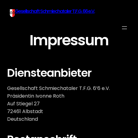
Zum
Gesellschaft Schmiechataler T.F.G. 66 e.V.
Inhalt
springen
Impressum
Diensteanbieter
Gesellschaft Schmiechataler T.F.G. 6’6 e.V.
Präsidentin Ivonne Roth
Auf Stiegel 27
72461 Albstadt
Deutschland