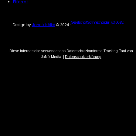
Elferrat
Gesellschaft Schmiechataler T.F.G. 66 e.V.
Design by
Jannik Nölke
© 2024 ·
Diese Internetseite verwendet das Datenschutzkonforme Tracking-Tool von
JaNö-Media. |
Datenschutzerklärung