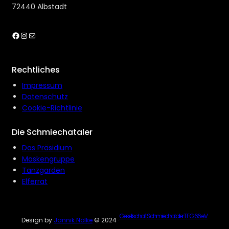
72440 Albstadt
Facebook
Instagram
E-Mail
Rechtliches
Impressum
Datenschutz
Cookie-Richtlinie
Die Schmiechataler
Das Präsidium
Maskengruppe
Tanzgarden
Elferrat
Gesellschaft Schmiechataler T.F.G. 66 e.V.
Design by
Jannik Nölke
© 2024 ·