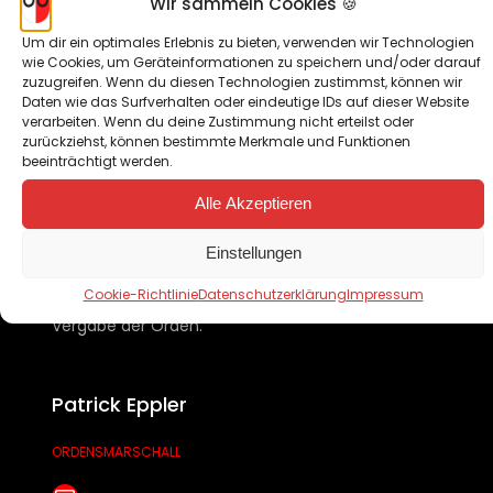
Wir sammeln Cookies 🍪
Thomas Gerling
Um dir ein optimales Erlebnis zu bieten, verwenden wir Technologien
SCHRIFTFÜHRER / PRESSEARBEIT
wie Cookies, um Geräteinformationen zu speichern und/oder darauf
zuzugreifen. Wenn du diesen Technologien zustimmst, können wir
E-Mail senden
Daten wie das Surfverhalten oder eindeutige IDs auf dieser Website
verarbeiten. Wenn du deine Zustimmung nicht erteilst oder
zurückziehst, können bestimmte Merkmale und Funktionen
beeinträchtigt werden.
Alle Akzeptieren
Einstellungen
Patrick hat 2023 das Amt des Ordensmarschalls
Cookie-Richtlinie
Datenschutzerklärung
Impressum
übernommen. Seine Aufgabe ist die Planung und
Vergabe der Orden.
Patrick Eppler
ORDENSMARSCHALL