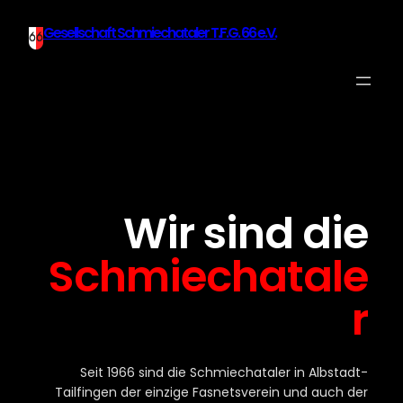
Zum
Gesellschaft Schmiechataler T.F.G. 66 e.V.
Inhalt
springen
Wir sind die
Schmiechatale
r
Seit 1966 sind die Schmiechataler in Albstadt-
Tailfingen der einzige Fasnetsverein und auch der