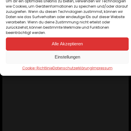
Um dir ein optimales Erlebnis zu bieten, verwenden wir Technologien
wie Cookies, um Geräteinformationen zu speichern und/oder darauf
Unser Elferrat
zuzugreifen. Wenn du diesen Technologien zustimmst, können wir
Daten wie das Surfverhalten oder eindeutige IDs auf dieser Website
verarbeiten. Wenn du deine Zustimmung nicht erteilst oder
Die wichtigen und altgedienten
zurückziehst, können bestimmte Merkmale und Funktionen
Mitglieder unseres Vereins sind im
beeinträchtigt werden.
Elferrat unterwegs.
Alle Akzeptieren
Mehr Infos
Einstellungen
Cookie-Richtlinie
Datenschutzerklärung
Impressum