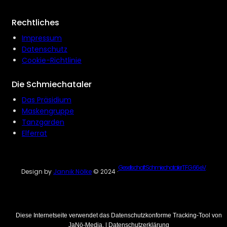
Rechtliches
Impressum
Datenschutz
Cookie-Richtlinie
Die Schmiechataler
Das Präsidium
Maskengruppe
Tanzgarden
Elferrat
Gesellschaft Schmiechataler T.F.G. 66 e.V.
Design by
Jannik Nölke
© 2024 ·
Diese Internetseite verwendet das Datenschutzkonforme Tracking-Tool von
JaNö-Media. |
Datenschutzerklärung