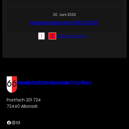
20. Juni 2020
Maskentaufe am 06.01.2020
1
2
Nächste Seite
→
Gesellschaft Schmiechataler T.F.G. 66 e.V.
Postfach 201 724
72440 Albstadt
Facebook
Instagram
E-Mail