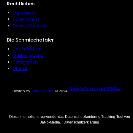
Rechtliches
Impressum
Datenschutz
Cookie-Richtlinie
Die Schmiechataler
Das Präsidium
Maskengruppe
Tanzgarden
Elferrat
Gesellschaft Schmiechataler T.F.G. 66 e.V.
Design by
Jannik Nölke
© 2024 ·
Diese Internetseite verwendet das Datenschutzkonforme Tracking-Tool von
JaNö-Media. |
Datenschutzerklärung