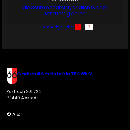
die Schmiechataler, endlich wieder
vernünftig online
←
Vorherige Seite
1
2
Gesellschaft Schmiechataler T.F.G. 66 e.V.
Postfach 201 724
72440 Albstadt
Facebook
Instagram
E-Mail