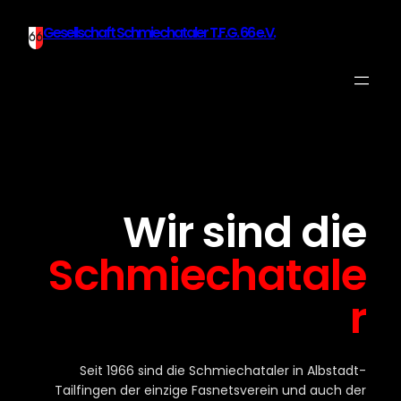
Zum
Gesellschaft Schmiechataler T.F.G. 66 e.V.
Inhalt
springen
Wir sind die
Schmiechatale
r
Seit 1966 sind die Schmiechataler in Albstadt-
Tailfingen der einzige Fasnetsverein und auch der