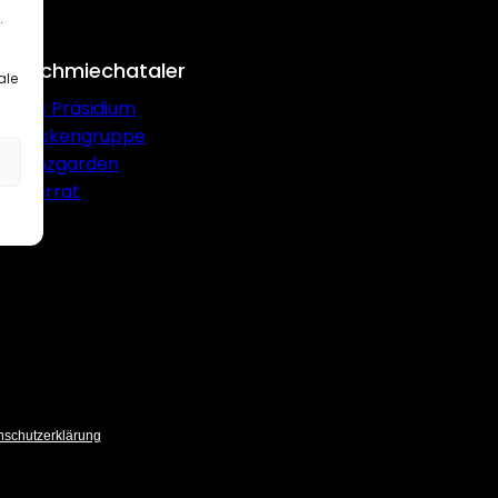
.
Die Schmiechataler
ale
Das Präsidium
Maskengruppe
Tanzgarden
Elferrat
nschutzerklärung