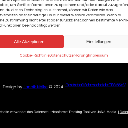
okies, um Geräteinformationen zu speichern und/oder darauf zuzugreifen
nn du diesen Technologien zustimmst, können wir Daten wie das
fverhalten oder eindeutige IDs auf dieser Website verarbeiten. Wenn du
Rechtliches
ine Zustimmung nicht erteilst oder zurückziehst, können bestimmte Merkm
 Funktionen beeinträchtigt werden.
Impressum
Datenschutz
Cookie-Richtlinie
Alle Akzeptieren
Einstellungen
Cookie-Richtlinie
Datenschutzerklärung
Impressum
Gesellschaft Schmiechataler T.F.G. 66 e.V.
Design by
Jannik Nölke
© 2024 ·
etseite verwendet das Datenschutzkonforme Tracking-Tool von JaNö-Media. |
Date