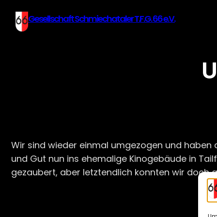
Gesellschaft Schmiechataler T.F.G. 66 e.V.
U
Wir sind wieder einmal umgezogen und haben da
und Gut nun ins ehemalige Kinogebäude in Tai
gezaubert, aber letztendlich konnten wir doch al
Um 