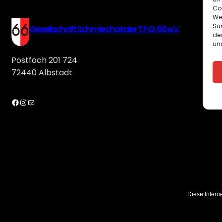
Co
We
Sur
Gesellschaft Schmiechataler T.F.G. 66 e.V.
de
und
Postfach 201 724
72440 Albstadt
Facebook
Instagram
E-Mail
Diese Intern