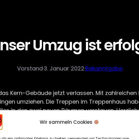
nser Umzug ist erfol
Vorstand
·
3. Januar 2022
·
Bekanntgabe
s Kern-Gebäude jetzt verlassen. Mit zahlreichen 
lfingen umziehen. Die Treppen im Treppenhaus hab
les in den zwei neuen Räumen verstauen. Herzlichen
Wir sammeln Cookies
dir ein optimales Erlebnis zu bieten, verwenden wir Technologien wie