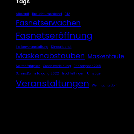
Tags
Albstadt
Brauchtumsabend
BTA
Fasnetserwachen
Fasnetseröffnung
Hallenveranstaltung
Kinderfasnet
Maskenabstauben
Maskentaufe
Narrenfahrplan
Ordensverleihung
Prinzenpaar 2018
SchmoDo im Talgang 2022
Truchtelfingen
Umzüge
Veranstaltungen
Weihnachtsdorf