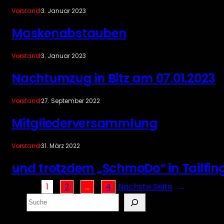
Vorstand
·
3. Januar 2023
Maskenabstauben
Vorstand
·
3. Januar 2023
Nachtumzug in Bitz am 07.01.2023
Vorstand
·
27. September 2022
Mitgliederversammlung
Vorstand
·
31. März 2022
und trotzdem „SchmoDo“ in Tailfin
1
2
…
4
Nächste Seite
→
S
e