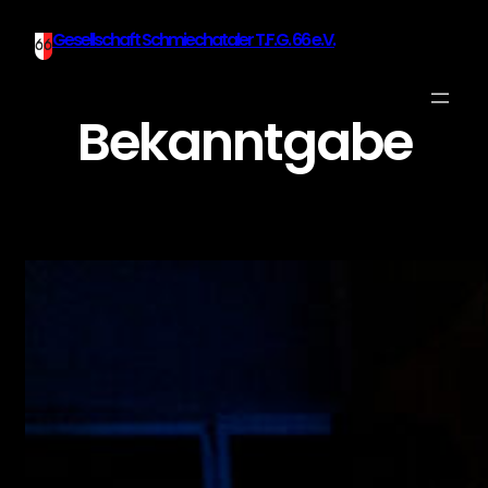
Gesellschaft Schmiechataler T.F.G. 66 e.V.
Bekanntgabe