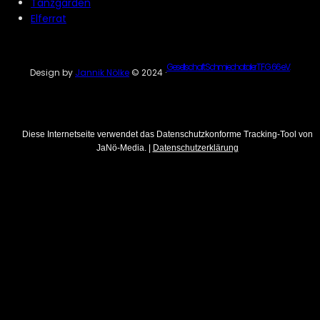
Tanzgarden
Elferrat
Gesellschaft Schmiechataler T.F.G. 66 e.V.
Design by
Jannik Nölke
© 2024 ·
Diese Internetseite verwendet das Datenschutzkonforme Tracking-Tool von
JaNö-Media. |
Datenschutzerklärung