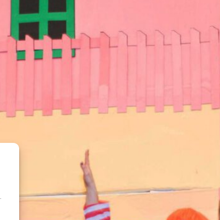
Albstadt
Brauchtumsabend
BTA
Fasnetserwachen
Fasnetseröffnung
Hallenveranstaltung
Maskenabstauben
Kinderfasnet
Maskentaufe
Narrenfahrplan
Ordensverleihung
Prinzenpaar 2018
SchmoDo im Talgang 2022
Truchtelfingen
Umzüge
Veranstaltungen
Weihnachtsdorf
.