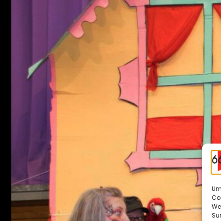
Um 
Co
We
Sur