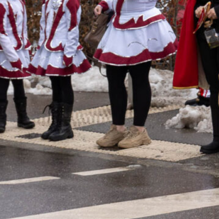
Januar 2018
August 2017
August 2016
Kategorien
Ausflug
Bekanntgabe
Bilder
Brauchtumsabend
Eigenveranstaltung
Fest
Umzug
Uncategorized