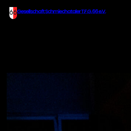
Gesellschaft Schmiechataler T.F.G. 66 e.V.