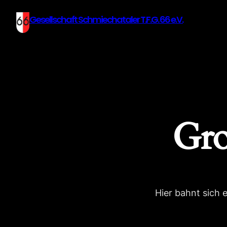
Gesellschaft Schmiechataler T.F.G. 66 e.V.
Gro
Hier bahnt sich 