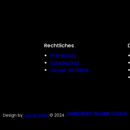
Rechtliches
Impressum
Datenschutz
Cookie-Richtlinie
Gesellschaft Schmiechataler T.F.G. 66 e.V.
Design by
Jannik Nölke
© 2024 ·