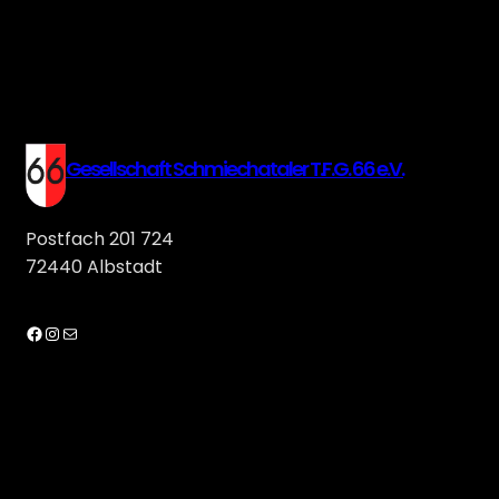
Gesellschaft Schmiechataler T.F.G. 66 e.V.
Postfach 201 724
72440 Albstadt
Facebook
Instagram
E-Mail