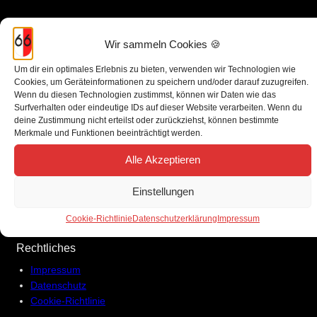
Wir sammeln Cookies 🍪
Um dir ein optimales Erlebnis zu bieten, verwenden wir Technologien wie
Cookies, um Geräteinformationen zu speichern und/oder darauf zuzugreifen.
Wenn du diesen Technologien zustimmst, können wir Daten wie das
Gesellschaft Schmiechataler T.F.G. 66 e.V.
Surfverhalten oder eindeutige IDs auf dieser Website verarbeiten. Wenn du
deine Zustimmung nicht erteilst oder zurückziehst, können bestimmte
Merkmale und Funktionen beeinträchtigt werden.
Postfach 201 724
Alle Akzeptieren
72440 Albstadt
Einstellungen
Facebook
Instagram
E-Mail
Cookie-Richtlinie
Datenschutzerklärung
Impressum
Rechtliches
Impressum
Datenschutz
Cookie-Richtlinie