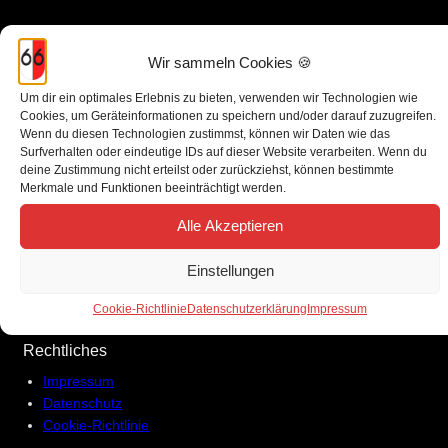
Wir sammeln Cookies 🍪
Um dir ein optimales Erlebnis zu bieten, verwenden wir Technologien wie
Cookies, um Geräteinformationen zu speichern und/oder darauf zuzugreifen.
Wenn du diesen Technologien zustimmst, können wir Daten wie das
Gesellschaft Schmiechataler T.F.G. 66 e.V.
Surfverhalten oder eindeutige IDs auf dieser Website verarbeiten. Wenn du
deine Zustimmung nicht erteilst oder zurückziehst, können bestimmte
Merkmale und Funktionen beeinträchtigt werden.
Postfach 201 724
Alle Akzeptieren
72440 Albstadt
Einstellungen
Facebook
Instagram
E-Mail
Cookie-Richtlinie
Datenschutzerklärung
Impressum
Rechtliches
Impressum
Datenschutz
Cookie-Richtlinie