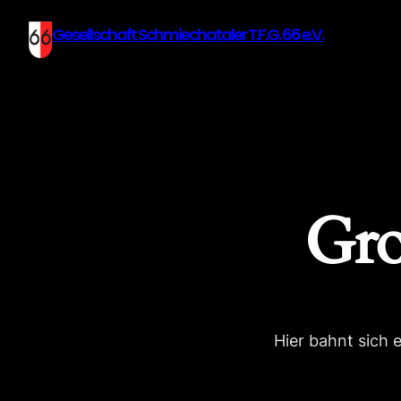
Gesellschaft Schmiechataler T.F.G. 66 e.V.
Gro
Hier bahnt sich 