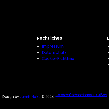
Rechtliches
Impressum
Datenschutz
Cookie-Richtlinie
Gesellschaft Schmiechataler T.F.G. 66 e.V.
Design by
Jannik Nölke
© 2024 ·