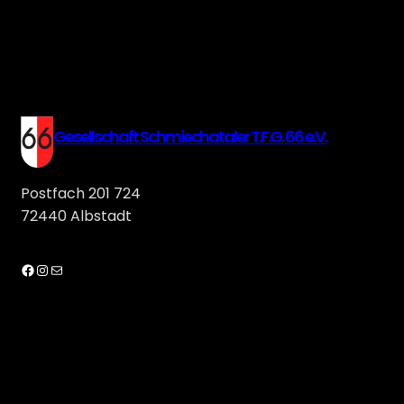
Gesellschaft Schmiechataler T.F.G. 66 e.V.
Postfach 201 724
72440 Albstadt
Facebook
Instagram
E-Mail