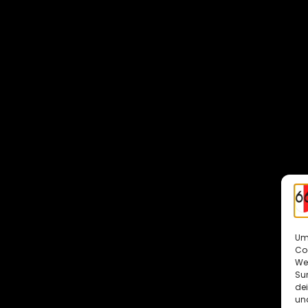
Um 
Co
We
Sur
de
und