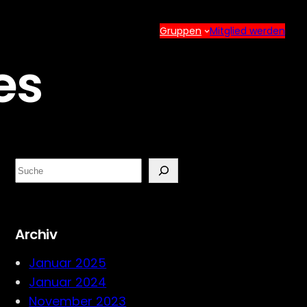
Gruppen
Mitglied werden
es
S
e
a
r
Archiv
c
h
Januar 2025
Januar 2024
November 2023