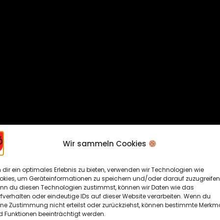
Wir sammeln Cookies
dir ein optimales Erlebnis zu bieten, verwenden wir Technologien wie
okies, um Geräteinformationen zu speichern und/oder darauf zuzugreifen
nn du diesen Technologien zustimmst, können wir Daten wie das
fverhalten oder eindeutige IDs auf dieser Website verarbeiten. Wenn du
ine Zustimmung nicht erteilst oder zurückziehst, können bestimmte Merkm
 Funktionen beeinträchtigt werden.