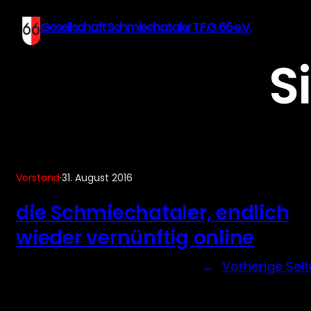
Gesellschaft Schmiechataler T.F.G. 66 e.V.
S
Vorstand
·
31. August 2016
die Schmiechataler, endlich
wieder vernünftig online
←
Vorherige Seit