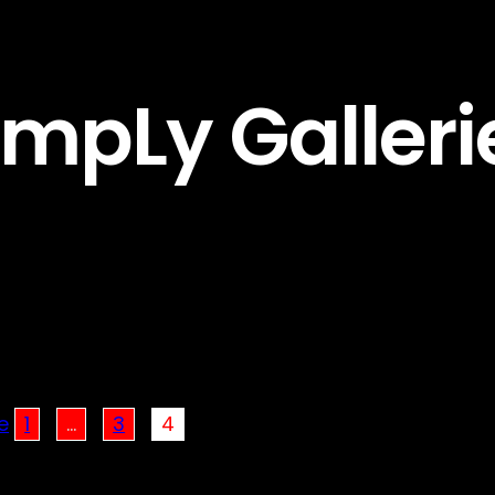
impLy Galleri
e
1
…
3
4