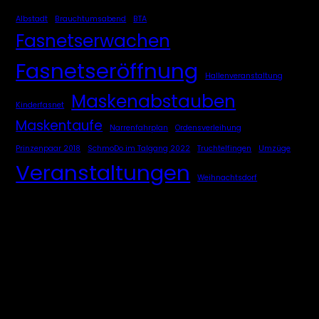
Albstadt
Brauchtumsabend
BTA
Fasnetserwachen
Fasnetseröffnung
Hallenveranstaltung
Maskenabstauben
Kinderfasnet
Maskentaufe
Narrenfahrplan
Ordensverleihung
Prinzenpaar 2018
SchmoDo im Talgang 2022
Truchtelfingen
Umzüge
Veranstaltungen
Weihnachtsdorf