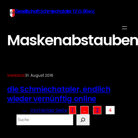
Gesellschaft Schmiechataler T.F.G. 66 e.V.
Maskenabstaube
Vorstand
·
31. August 2016
die Schmiechataler, endlich
wieder vernünftig online
←
Vorherige Seite
1
…
3
4
S
e
a