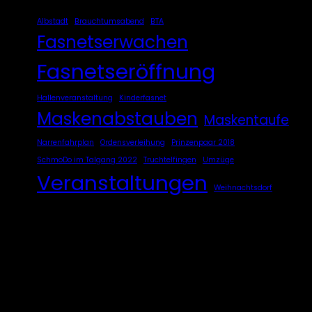
Albstadt
Brauchtumsabend
BTA
Fasnetserwachen
Fasnetseröffnung
Hallenveranstaltung
Kinderfasnet
Maskenabstauben
Maskentaufe
Narrenfahrplan
Ordensverleihung
Prinzenpaar 2018
SchmoDo im Talgang 2022
Truchtelfingen
Umzüge
Veranstaltungen
Weihnachtsdorf