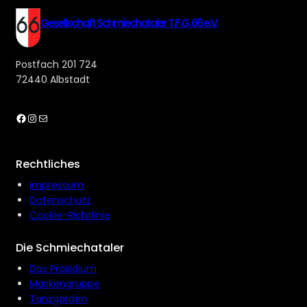
Gesellschaft Schmiechataler T.F.G. 66 e.V.
Postfach 201 724
72440 Albstadt
Facebook
Instagram
E-Mail
Rechtliches
Impressum
Datenschutz
Cookie-Richtlinie
Die Schmiechataler
Das Präsidium
Maskengruppe
Tanzgarden