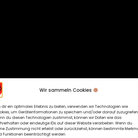
Wir sammeln Cookies
dir ein optimales Erlebnis zu bieten, verwenden wir Technologien wie
okies, um Geräteinformationen zu speichern und/oder darauf zuzugreifen
nn du diesen Technologien zustimmst, können wir Daten wie das
fverhalten oder eindeutige IDs auf dieser Website verarbeiten. Wenn du
ine Zustimmung nicht erteilst oder zurückziehst, können bestimmte Merkm
 Funktionen beeinträchtigt werden.