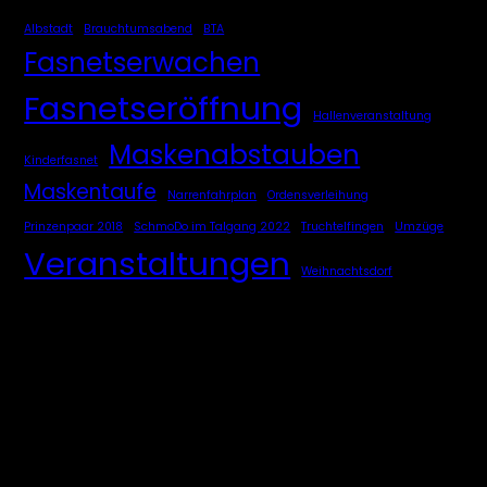
Albstadt
Brauchtumsabend
BTA
Fasnetserwachen
Fasnetseröffnung
Hallenveranstaltung
Maskenabstauben
Kinderfasnet
Maskentaufe
Narrenfahrplan
Ordensverleihung
Prinzenpaar 2018
SchmoDo im Talgang 2022
Truchtelfingen
Umzüge
Veranstaltungen
Weihnachtsdorf