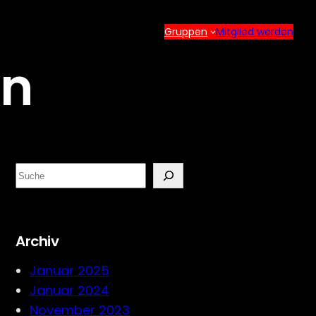
Gruppen
Mitglied werden
an
S
e
a
r
Archiv
c
h
Januar 2025
Januar 2024
November 2023