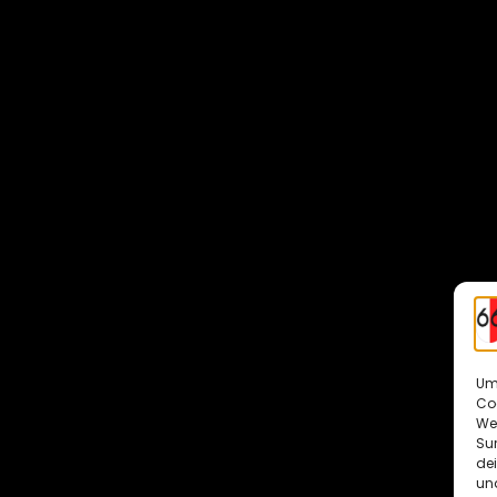
Um 
Co
We
Sur
de
und