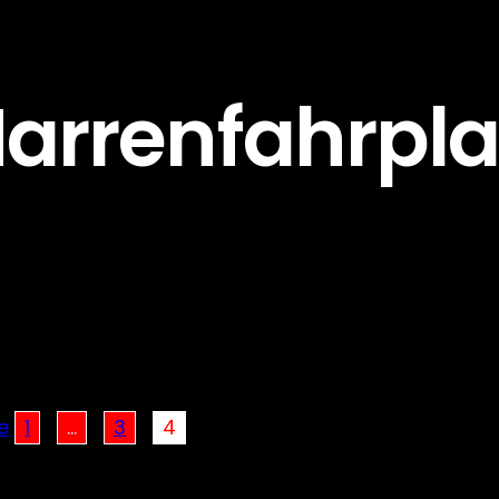
arrenfahrpl
e
1
…
3
4