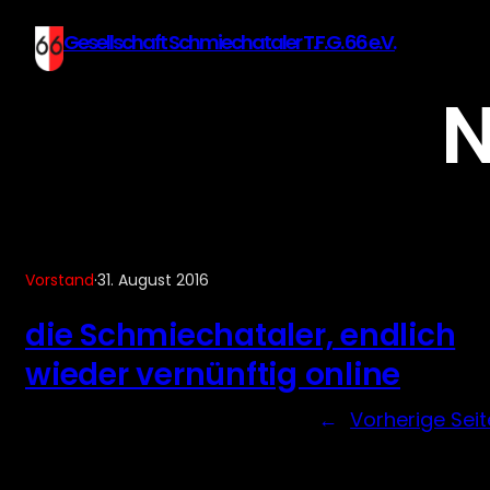
Gesellschaft Schmiechataler T.F.G. 66 e.V.
N
Vorstand
·
31. August 2016
die Schmiechataler, endlich
wieder vernünftig online
←
Vorherige Seit