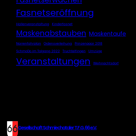
Fasnetseröffnung
Hallenveranstaltung
Kinderfasnet
Maskenabstauben
Maskentaufe
Narrenfahrplan
Ordensverleihung
Prinzenpaar 2018
SchmoDo im Talgang 2022
Truchtelfingen
Umzüge
Veranstaltungen
Weihnachtsdorf
Gesellschaft Schmiechataler T.F.G. 66 e.V.