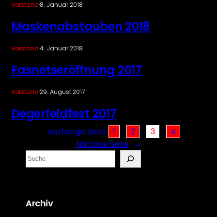
Vorstand
·
8. Januar 2018
Maskenabstauben 2018
Vorstand
·
4. Januar 2018
Fasnetseröffnung 2017
Vorstand
·
29. August 2017
Degerfeldfest 2017
←
Vorherige Seite
1
2
3
4
Nächste Seite
→
S
e
a
r
Archiv
c
h