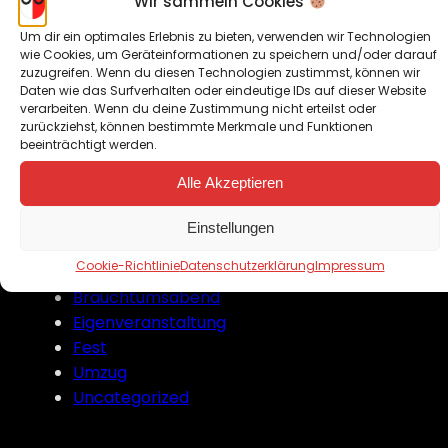
Wir sammeln Cookies
April 2018
Januar 2018
Um dir ein optimales Erlebnis zu bieten, verwenden wir Technologien
wie Cookies, um Geräteinformationen zu speichern und/oder darauf
August 2017
zuzugreifen. Wenn du diesen Technologien zustimmst, können wir
August 2016
Daten wie das Surfverhalten oder eindeutige IDs auf dieser Website
verarbeiten. Wenn du deine Zustimmung nicht erteilst oder
zurückziehst, können bestimmte Merkmale und Funktionen
beeinträchtigt werden.
Kategorien
Alle Akzeptieren
Ausflug
Einstellungen
Bekanntgabe
Cookie-Richtlinie
Datenschutzerklärung
Impressum
Bilder
Brauchtumsabend
Eigenveranstaltung
Fest
Umzug
Uncategorized