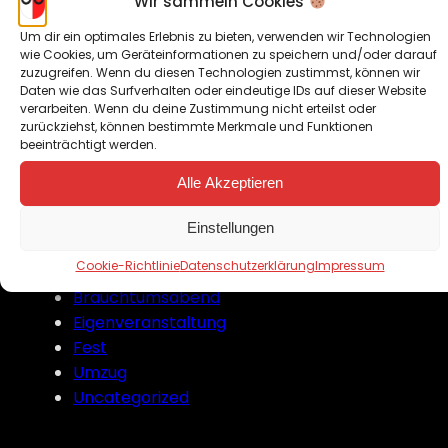
Wir sammeln Cookies
April 2018
Januar 2018
Um dir ein optimales Erlebnis zu bieten, verwenden wir Technologien
wie Cookies, um Geräteinformationen zu speichern und/oder darauf
August 2017
zuzugreifen. Wenn du diesen Technologien zustimmst, können wir
August 2016
Daten wie das Surfverhalten oder eindeutige IDs auf dieser Website
verarbeiten. Wenn du deine Zustimmung nicht erteilst oder
zurückziehst, können bestimmte Merkmale und Funktionen
beeinträchtigt werden.
Kategorien
Alle Akzeptieren
Ausflug
Einstellungen
Bekanntgabe
Cookie-Richtlinie
Datenschutzerklärung
Impressum
Bilder
Brauchtumsabend
Eigenveranstaltung
Fest
Umzug
Uncategorized