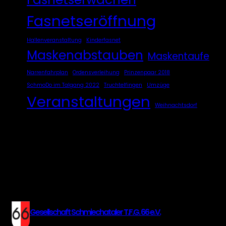
Fasnetseröffnung
Hallenveranstaltung
Kinderfasnet
Maskenabstauben
Maskentaufe
Narrenfahrplan
Ordensverleihung
Prinzenpaar 2018
SchmoDo im Talgang 2022
Truchtelfingen
Umzüge
Veranstaltungen
Weihnachtsdorf
Gesellschaft Schmiechataler T.F.G. 66 e.V.