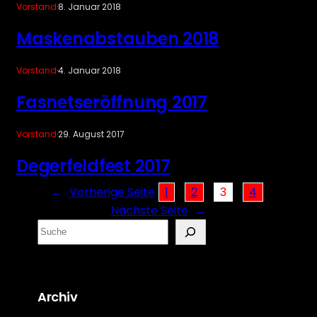
Vorstand
·
8. Januar 2018
Maskenabstauben 2018
Vorstand
·
4. Januar 2018
Fasnetseröffnung 2017
Vorstand
·
29. August 2017
Degerfeldfest 2017
←
Vorherige Seite
1
2
3
4
Nächste Seite
→
S
e
a
r
Archiv
c
h