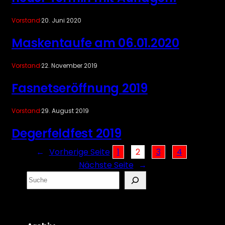
Vorstand
·
20. Juni 2020
Maskentaufe am 06.01.2020
Vorstand
·
22. November 2019
Fasnetseröffnung 2019
Vorstand
·
29. August 2019
Degerfeldfest 2019
←
Vorherige Seite
1
2
3
4
Nächste Seite
→
S
e
a
r