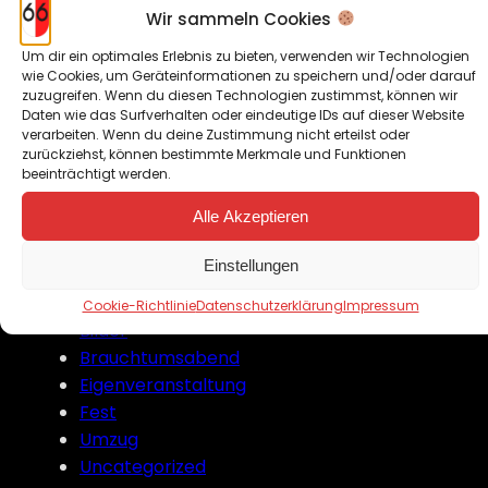
Wir sammeln Cookies
Juli 2018
April 2018
Um dir ein optimales Erlebnis zu bieten, verwenden wir Technologien
Januar 2018
wie Cookies, um Geräteinformationen zu speichern und/oder darauf
zuzugreifen. Wenn du diesen Technologien zustimmst, können wir
August 2017
Daten wie das Surfverhalten oder eindeutige IDs auf dieser Website
August 2016
verarbeiten. Wenn du deine Zustimmung nicht erteilst oder
zurückziehst, können bestimmte Merkmale und Funktionen
beeinträchtigt werden.
Alle Akzeptieren
Kategorien
Einstellungen
Ausflug
Bekanntgabe
Cookie-Richtlinie
Datenschutzerklärung
Impressum
Bilder
Brauchtumsabend
Eigenveranstaltung
Fest
Umzug
Uncategorized