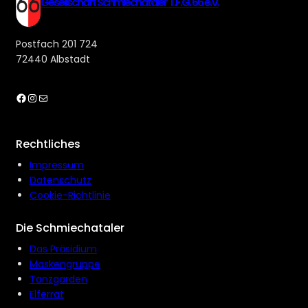
Gesellschaft Schmiechataler T.F.G. 66 e.V.
Postfach 201 724
72440 Albstadt
Facebook
Instagram
E-Mail
Rechtliches
Impressum
Datenschutz
Cookie-Richtlinie
Die Schmiechataler
Das Präsidium
Maskengruppe
Tanzgarden
Elferrat