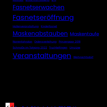
Albstadt
Brauchtumsabend
BTA
Fasnetserwachen
Fasnetseröffnung
Hallenveranstaltung
Kinderfasnet
Maskenabstauben
Maskentaufe
Narrenfahrplan
Ordensverleihung
Prinzenpaar 2018
SchmoDo im Talgang 2022
Truchtelfingen
Umzüge
Veranstaltungen
Weihnachtsdorf